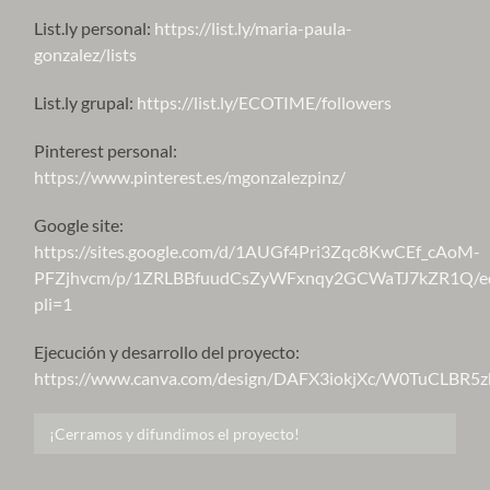
List.ly personal:
https://list.ly/maria-paula-
gonzalez/lists
List.ly grupal:
https://list.ly/ECOTIME/followers
Pinterest personal:
https://www.pinterest.es/mgonzalezpinz/
Google site:
https://sites.google.com/d/1AUGf4Pri3Zqc8KwCEf_cAoM-
PFZjhvcm/p/1ZRLBBfuudCsZyWFxnqy2GCWaTJ7kZR1Q/ed
pli=1
Ejecución y desarrollo del proyecto:
https://www.canva.com/design/DAFX3iokjXc/W0TuCLBR5z
¡Cerramos y difundimos el proyecto!