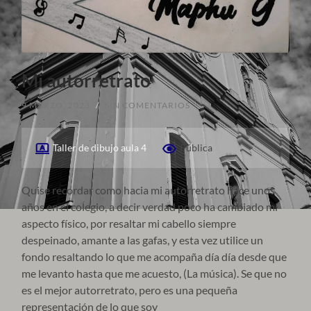
Mi autorretrato
9 MARZO, 2023
/
SIN COMENTARIOS
Taller de dibujo aula 4
Pública
Quise recordar como hacia mi autorretrato hace unos
años en el colegio, a decir verdad poco ha cambiado mi
aspecto físico, por resaltar mi cabello siempre
despeinado, amante a las gafas, y esta vez utilice un
fondo resaltando lo que me acompaña día día desde que
me levanto hasta que me acuesto, (La música). Se que no
es el mejor autorretrato, pero es una pequeña
representación de lo que soy