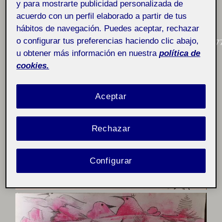
y para mostrarte publicidad personalizada de
acuerdo con un perfil elaborado a partir de tus
hábitos de navegación. Puedes aceptar, rechazar
Un
o configurar tus preferencias haciendo clic abajo,
saludo
https://materials.campus.uoc.edu/cdocent/PID_0027
u obtener más información en nuestra
política de
cookies.
Aceptar
Rechazar
Configurar