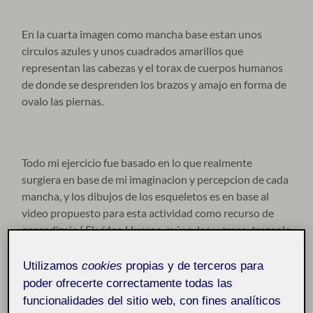
En la cuarta imagen como mancha base estan unos
circulos azules y unos cuadrados amarillos que
representan las cabezas y el torax de cuerpos humanos
de donde se desprenden los brazos y amajo en forma de
ovalo las piernas.
Todo mi ejercicio fue basado en lo que realmente
surgiera en base de mi imaginacion y percepcion de cada
mancha, y los dibujos de los esqueletos es en base al
video propuesto para esta actividad como recurso de
aprendizaje ( El vídeo Huesos, músculos y grasa: trazar la
figura humana. UOC) Lo comparto por aqui por si
alguien lo quiere ver.
Utilizamos
cookies
propias y de terceros para
poder ofrecerte correctamente todas las
funcionalidades del sitio web, con fines analíticos