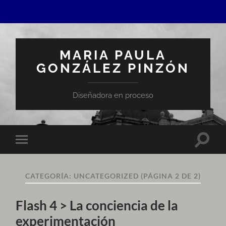
MARIA PAULA
GONZÁLEZ PINZÓN
Diseñadora en proceso
Altern
Alternar
el
el
campo
menú
de
móvil
búsqu
CATEGORÍA:
UNCATEGORIZED
(PÁGINA 2 DE 2)
Flash 4 > La conciencia de la
experimentación