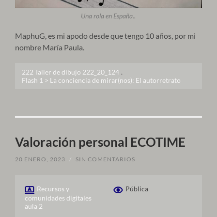
Una rola en España..
MaphuG, es mi apodo desde que tengo 10 años, por mi
nombre María Paula.
222 Taller de dibujo 222_20_124
.
Flash 1 > La conciencia de mirar(nos): El autorretrato
Valoración personal ECOTIME
20 ENERO, 2023
/
SIN COMENTARIOS
Recursos y
Pública
comunidades digitales
aula 2