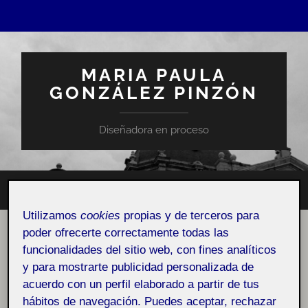
MARIA PAULA
GONZÁLEZ PINZÓN
Diseñadora en proceso
Altern
Alternar
el
el
Utilizamos
cookies
propias y de terceros para
campo
menú
de
poder ofrecerte correctamente todas las
móvil
búsqu
ACTIFOLIO:
FLASH 1 > LA CONCIENCIA DE
funcionalidades del sitio web, con fines analíticos
MIRAR(NOS): EL AUTORRETRATO
y para mostrarte publicidad personalizada de
Flash 1 > La conciencia de mirar(nos): El autorretrato
acuerdo con un perfil elaborado a partir de tus
hábitos de navegación. Puedes aceptar, rechazar