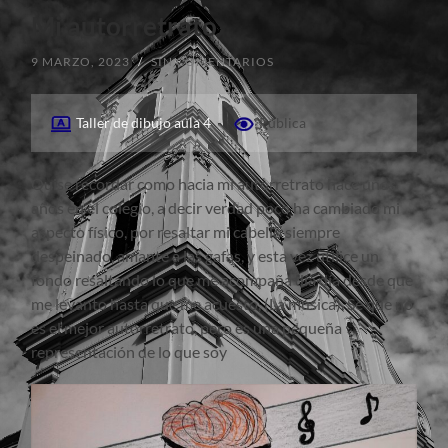
Mi autorretrato
9 MARZO, 2023
/
SIN COMENTARIOS
Taller de dibujo aula 4
Pública
Quise recordar como hacia mi autorretrato hace unos
años en el colegio, a decir verdad poco ha cambiado mi
aspecto físico, por resaltar mi cabello siempre
despeinado, amante a las gafas, y esta vez utilice un
fondo resaltando lo que me acompaña día día desde que
me levanto hasta que me acuesto, (La música). Se que no
es el mejor autorretrato, pero es una pequeña
representación de lo que soy