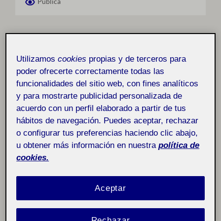
Pública
Hola compañeros Buenas Tardes,
Utilizamos
cookies
propias y de terceros para
poder ofrecerte correctamente todas las
En esta pec de dibujo para transformar y con un
funcionalidades del sitio web, con fines analíticos
fundamento libre, quisiera transmitir un mensaje de
y para mostrarte publicidad personalizada de
apoyo por medio de mi profesion, un grafico, una
acuerdo con un perfil elaborado a partir de tus
composicion que abra un camino en un desierto tan
hábitos de navegación. Puedes aceptar, rechazar
complejo como lo es la salud mental y que hoy por hoy
o configurar tus preferencias haciendo clic abajo,
busca ser transmitida en la mayoria de los casos de
manera erronea.
u obtener más información en nuestra
política de
cookies.
Es por eso que quiero romper barreras que limitan
prejuicios hacia este tipo de trastornos y generar un
Aceptar
impacto tanto en aquel que lo vive como aquel que
acompaña al que lo vive, mejor aun, aquel que no sabe
como estar o apoyar para evitar desenlaces traumaticos
Rechazar