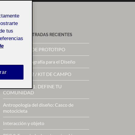
ectamente
mostrarte
de tus
ACTIFOLIO ENTRADAS RECIENTES
referencias
de
PROPUESTA DE PROTOTIPO
RETO 3 – Etnografía para el Diseño
rar
RETO 2 FASE 2 / KIT DE CAMPO
RETO 2 / Fase 1: DEFINE TU
COMUNIDAD
Antropología del diseño: Casco de
motocicleta
Interacción y objeto