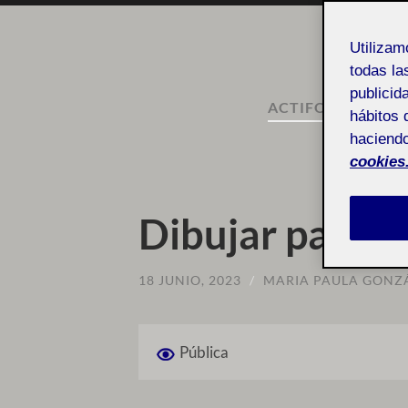
Utiliza
todas la
publicid
ACTIFOLIO:
222 T
hábitos 
haciendo
Ta
cookies
Dibujar para t
18 JUNIO, 2023
/
MARIA PAULA GONZ
Pública