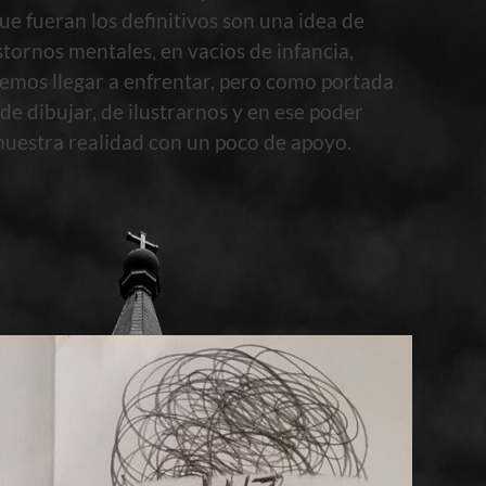
e fueran los definitivos son una idea de
stornos mentales, en vacios de infancia,
emos llegar a enfrentar, pero como portada
e dibujar, de ilustrarnos y en ese poder
nuestra realidad con un poco de apoyo.