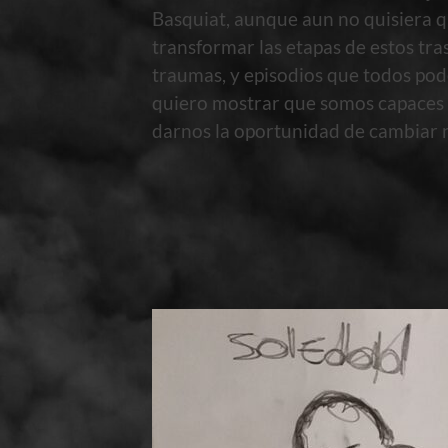
Basquiat, aunque aun no quisiera qu
transformar las etapas de estos tra
traumas, y episodios que todos pod
quiero mostrar que somos capaces d
darnos la oportunidad de cambiar 