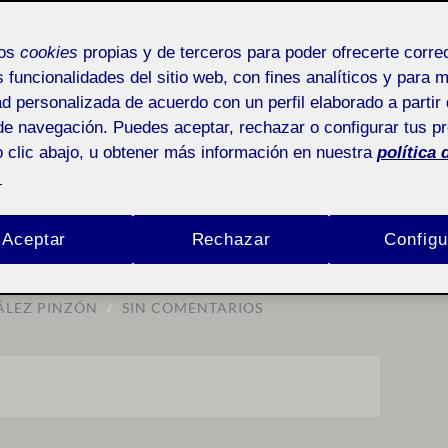
mos
cookies
propias y de terceros para poder ofrecerte corr
s funcionalidades del sitio web, con fines analíticos y para 
ad personalizada de acuerdo con un perfil elaborado a partir 
ALLER DE DIBUJO 222_20_124
de navegación. Puedes aceptar, rechazar o configurar tus p
 clic abajo, u obtener más información en nuestra
política 
ller de dibujo
.
ransformar
Aceptar
Rechazar
Configu
ÁLEZ PINZÓN
/
SIN COMENTARIOS