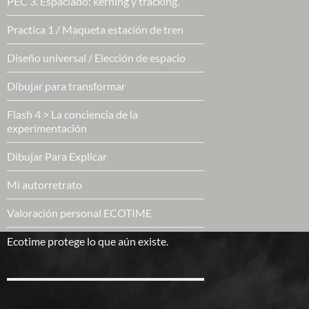
PEC 3. Espaciado: kerning y tracking.
Practica 1 / Maqueta estación de tren
Diseño universal / Elección de espacio
Dibujar para transformar
Flash 4 > La conciencia de la
experimentación
Dibujar Para Explicar
Mi autorretrato
Valoración personal ECOTIME
Ecotime protege lo que aún existe.