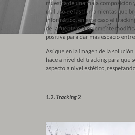
muestra de una mala composición y 
mal uso de las herramientas que br
informático, en este caso el tracki
de la fuente o simplemente modifica
positiva para dar mas espacio entre
Así que en la imagen de la solución
hace a nivel del tracking para que 
aspecto a nivel estético, respetando 
1.2.
Tracking
2