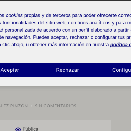
mos
cookies
propias y de terceros para poder ofrecerte corr
s funcionalidades del sitio web, con fines analíticos y para 
ad personalizada de acuerdo con un perfil elaborado a partir 
REGA DE LA ACTIVIDAD P3
de navegación. Puedes aceptar, rechazar o configurar tus p
 clic abajo, u obtener más información en nuestra
política 
 de la actividad P3
.
do: kerning y
Aceptar
Rechazar
Configu
ÁLEZ PINZÓN
/
SIN COMENTARIOS
Pública