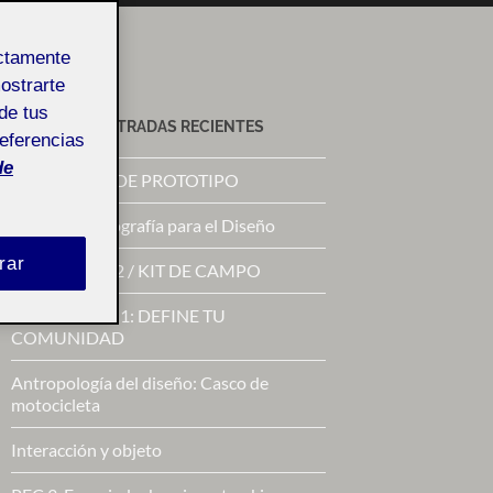
ectamente
mostrarte
de tus
ACTIFOLIO ENTRADAS RECIENTES
referencias
de
PROPUESTA DE PROTOTIPO
RETO 3 – Etnografía para el Diseño
rar
RETO 2 FASE 2 / KIT DE CAMPO
RETO 2 / Fase 1: DEFINE TU
COMUNIDAD
Antropología del diseño: Casco de
motocicleta
Interacción y objeto