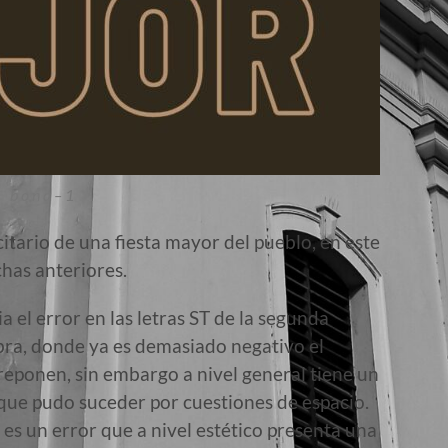
b o n a – 1
citario de una fiesta mayor del pueblo, en este
chas anteriores.
a el error en las letras ST de la segunda
labra, donde ya es demasiado negativo el
reponen, sin embargo a nivel general tiene un
que pudo suceder por cuestiones de espacio.
 es un error que a nivel estético presenta una