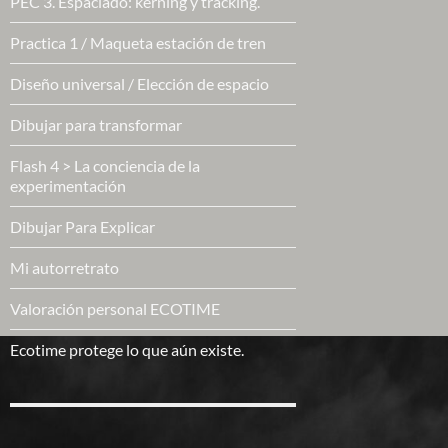
PEC 3. Espaciado: kerning y tracking.
Practica 1 / Maqueta estación de tren
Diseño universal / Elección de espacio
Dibujar para transformar
Flash 4 > La conciencia de la
experimentación
Dibujar Para Explicar
Mi autorretrato
Valoración personal ECOTIME
Ecotime protege lo que aún existe.