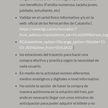
con beneficios (Familia numerosa, tarjeta joven,
jubilado, estudiante, etc)
Validar en el cartel físico informativo y/o en la
web oficial de los ferrocarriles de Cataluña (
https://www.fgc.cat/es/buscador/?
from_address=Lleida&from_lat=41.620098&from_ln
BG&datetime_option=0&range_option=0&date=11-
03-2024&time_from=01%3A32
)
las estaciones del trayecto para hacer una
compra efectiva y practica según la necesidad de
cada usuario.
En medio de la actividad existen diferentes
medios analógicos y digitales a nivel informativo
No existe la opción de hacer la compra de
manera autónoma en la estación del tren, por
ende es necesario llegar con unos minutos de
anticipación para poder adquirir el billete y no