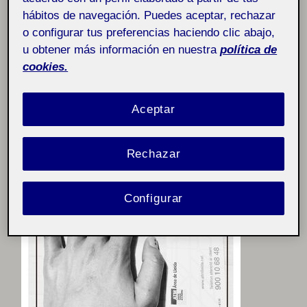
venta directa dentro del tren. Sin la posibilidad de
hábitos de navegación. Puedes aceptar, rechazar
realizar una recarga a la tarjeta para que un tiquete
o configurar tus preferencias haciendo clic abajo,
individual para el trayecto en curso.
u obtener más información en nuestra
política de
cookies.
También se han tomado medidas y se ha realizado el
análisis de la respetiva tarjeta que se utiliza para esta
actividad.
Aceptar
Rechazar
Configurar