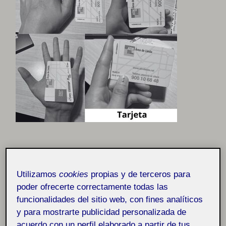
SELECCION DEL OBJETO
El dispositivo que se ha tomado como referencia para
Utilizamos
cookies
propias y de terceros para
esta practica, ha sido el datafono que utilizan los
poder ofrecerte correctamente todas las
agentes del tren para poder hacer la validación de que
funcionalidades del sitio web, con fines analíticos
los usuarios han efectuado su billete al subir al tren en
y para mostrarte publicidad personalizada de
la taquilla, así como también lo utilizan para realizar la
acuerdo con un perfil elaborado a partir de tus