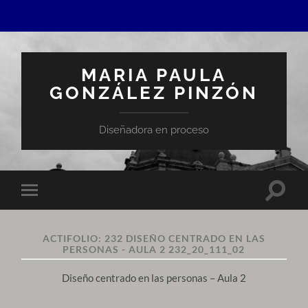
MARIA PAULA
GONZÁLEZ PINZÓN
Diseñadora en proceso
Altern
Alternar
el
el
campo
menú
de
móvil
búsqu
ACTIFOLIO:
232 DISEÑO CENTRADO EN LAS
PERSONAS - AULA 2 232_20_111_02
Diseño centrado en las personas – Aula 2